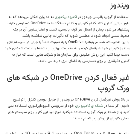
ویندوز
استفاده از گروپ پالیسی ویندوز در
اکتیودایرکتوری
به مدیران امکان می‌دهد که به
طور مرکزی کنترل کنند کدام کاربران و کدام دستگاه‌ها به OneDrive دسترسی دارند.
پیشنهاد می‌شود پیش از اعمال هر گونه پالیسی، تست و اعتبارسنجی آن در یک
محیط تستی انجام شود تا مطمئن شوید که تأثیرات جانبی نداشته باشد.
با این تنظیمات، شما می‌توانید OneDrive را به صورت کاملاً یا جزئی در سیستم‌های
ویندوز کاربران خود غیرفعال کرده و به مدیریت بهتری از داده‌ها و امنیت شبکه‌ی خود
دست پیدا کنید. این روش مفیدی برای سازمان‌ها و شرکت‌هایی است که نیاز به
کنترل دقیقتری بر روی دسترسی به فضای ابری دارند می باشد.
غیر فعال کردن OneDrive در شبکه های
ورک گروپ
در بالا روش غیرفعال کردن OneDrive در ویندوز از طریق دومین کنترل را توضیح
دادیم. اگر شما در
شبکه ی کامپیوتری
خود از سرویس اکتیودایرکتوری استفاده نمی
کنید و از شبکه ی ورک گروپ استفاده میکنید میتوانید این کار را روی سیستم های
محلی کاربران از روش زیر انجام دهید: