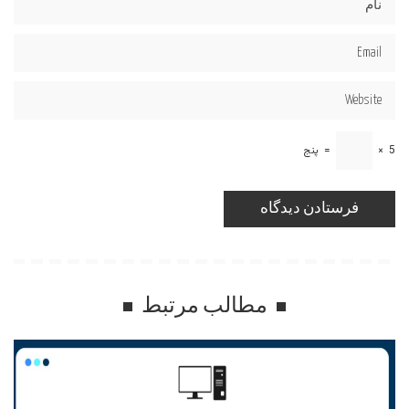
5
×
=
پنج
مطالب مرتبط