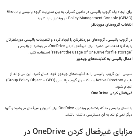
برای ایجاد یک گروپ پالیسی در دامین کنترلر، به پنل مدیریت گروه پالیسی یا Group
Policy Management Console (GPMC) در ویندوز وارد شوید.
انتخاب گروه‌های موردنظر
در گروپ پالیسی، گروه‌های موردنظرتان را ایجاد کرده و تنظیمات پالیسی موردنظرتان
را به آنها اختصاص دهید. برای غیرفعال کردن OneDrive، می‌توانید از پالیسی
“Prevent the usage of OneDrive for file storage” استفاده کنید.
اعمال پالیسی به کلاینت‌های ویندوز
سپس، این گروپ پالیسی را به کلاینت‌های ویندوز خود اعمال کنید. این می‌تواند از
طریق Active Directory و یا کنسول گروپ پالیسی (Group Policy Object – GPO)
انجام شود.
غیرفعال کردن OneDrive
با اعمال پالیسی به کلاینت‌های ویندوز، OneDrive برای کاربران غیرفعال می‌شود و آنها
دیگر نمی‌توانند به آن دسترسی داشته باشند.
مزایای غیرفعال کردن OneDrive در