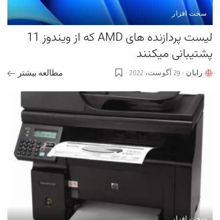
سخت افزار
لیست پردازنده های AMD که از ویندوز 11
پشتیبانی میکنند
رایان
29 آگوست، 2022
مطالعه بیشتر
Posted
by
سخت افزار