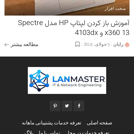
سخت افزار
آموزش باز کردن لپتاپ HP مدل Spectre
x360 13 و 4103dx
رایان
5 جولای، 2019
مطالعه بیشتر
Posted
by
صفحه اصلی
تعرفه خدمات پشتیبانی ماهانه
تعرفه خدمات در محل
تماس با ما
بلاگ